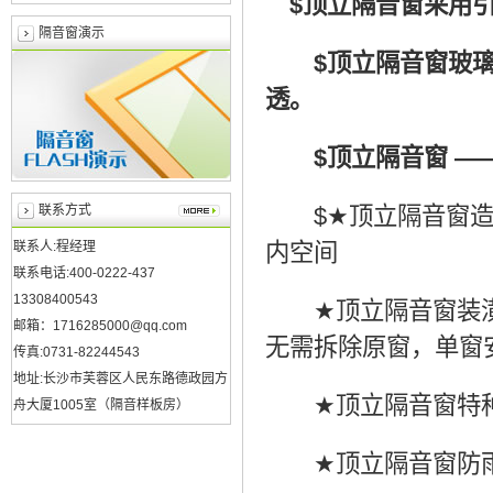
$
顶立隔音窗采用
隔音窗演示
$
顶立隔音窗玻
透。
$
顶立隔音窗
—
联系方式
$
★
顶立隔音窗
联系人:程经理
内空间
联系电话:400-0222-437
13308400543
★
顶立隔音窗装
邮箱：1716285000@qq.com
无需拆除原窗，单窗
传真:0731-82244543
地址:长沙市芙蓉区人民东路德政园方
★
顶立隔音窗特
舟大厦1005室（隔音样板房）
★
顶立隔音窗防