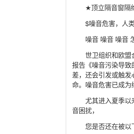
★
顶立隔音窗隔
$
噪音危害，人
噪音
噪音
噪音
世卫组织和欧盟合
报告《噪音污染导致
差，还会引发或触发
命。噪音危害已成为
尤其进入夏季以来
音困扰，
您是否还在被以下