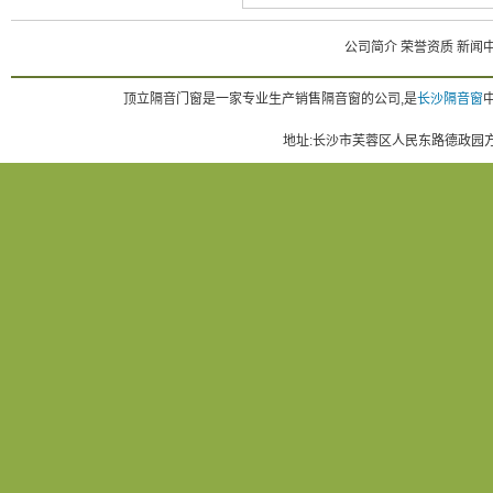
公司简介
荣誉资质
新闻
顶立隔音门窗是一家专业生产销售隔音窗的公司,是
长沙隔音窗
地址:长沙市芙蓉区人民东路德政园方